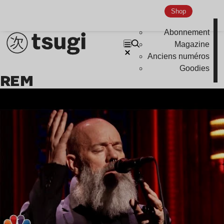
Shop
Abonnement
Magazine
Anciens numéros
Goodies
REM