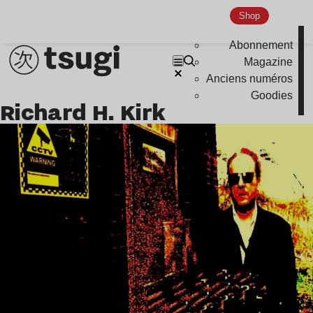
Shop
Abonnement
Magazine
Anciens numéros
Goodies
Richard H. Kirk