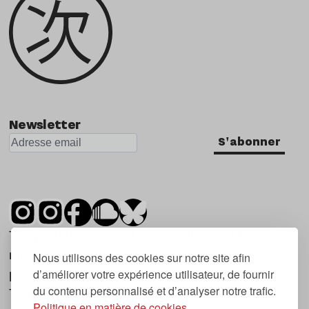
Newsletter
S'abonner
Tsugi est un mensuel indépendant sur la
musique et les nouvelles tendances, dont la
Nous utilisons des cookies sur notre site afin
d’améliorer votre expérience utilisateur, de fournir
première parution date de 2007.
du contenu personnalisé et d’analyser notre trafic.
Tsugi en japonais signifie « prochain », « suivant
Politique en matière de cookies.