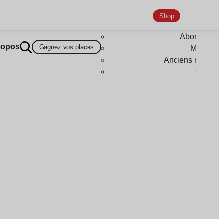
Shop
Abonneme
ropos
Gagnez vos places
Magazi
Anciens numér
Goodi