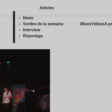
Articles
News
Sorties de la semaine
Mixes
Vidéos
A p
Interview
Reportage