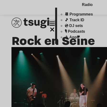
Radio
📆 Programmes
🎵 Track ID
💿 DJ sets
🎙️ Podcasts
Rock en Seine
📱 Appli