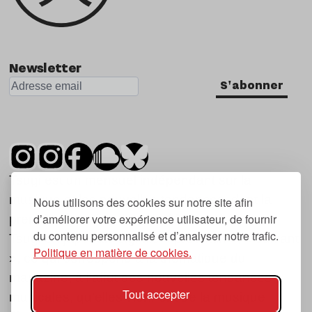
Newsletter
S'abonner
Tsugi est un mensuel indépendant sur la
musique et les nouvelles tendances, dont la
Nous utilisons des cookies sur notre site afin
d’améliorer votre expérience utilisateur, de fournir
première parution date de 2007.
du contenu personnalisé et d’analyser notre trafic.
Tsugi en japonais signifie « prochain », « suivant
Politique en matière de cookies.
», ce qui correspond à la thématique du
magazine, à l’affût des nouvelles tendances
Tout accepter
musicales, qu’elles viennent de la musique