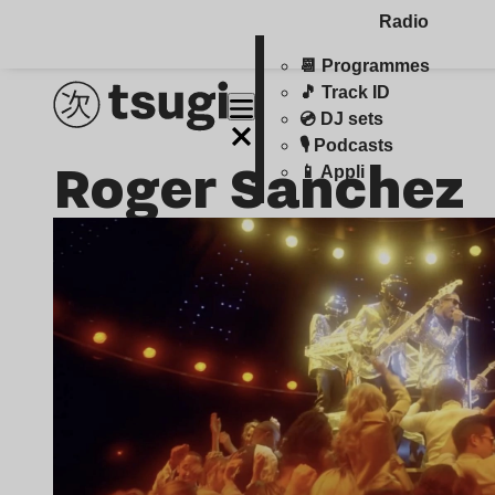
Radio
📆 Programmes
🎵 Track ID
💿 DJ sets
🎙️ Podcasts
Roger Sanchez
📱 Appli