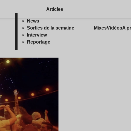
Articles
News
Sorties de la semaine
Mixes
Vidéos
A p
Interview
Reportage