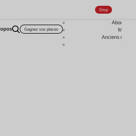
Shop
Abonneme
ropos
Gagnez vos places
Magazi
Anciens numér
Goodi