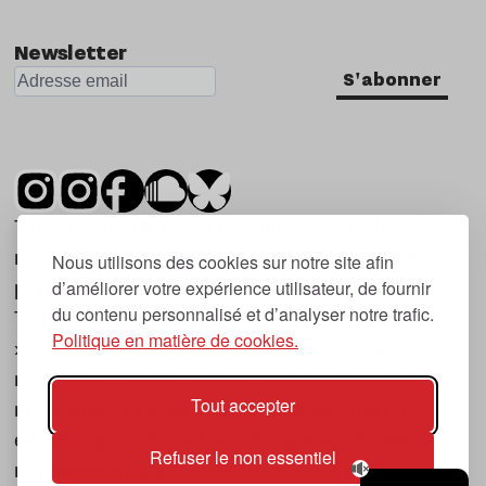
Newsletter
S'abonner
Tsugi est un mensuel indépendant sur la
musique et les nouvelles tendances, dont la
Nous utilisons des cookies sur notre site afin
d’améliorer votre expérience utilisateur, de fournir
première parution date de 2007.
du contenu personnalisé et d’analyser notre trafic.
Tsugi en japonais signifie « prochain », « suivant
Politique en matière de cookies.
», ce qui correspond à la thématique du
magazine, à l’affût des nouvelles tendances
Tout accepter
musicales, qu’elles viennent de la musique
électronique, du rock ou du hip hop, et des
Refuser le non essentiel
nouveaux phénomènes de société liés à la