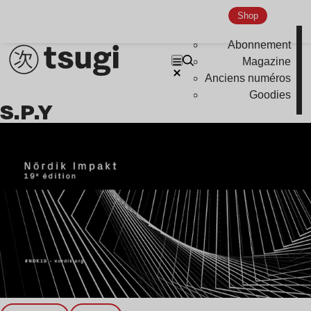
Shop
Nu Jazz
Indie
Abonnement
Magazine
Anciens numéros
Goodies
S.P.Y