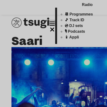
Radio
📆 Programmes
🎵 Track ID
💿 DJ sets
🎙️ Podcasts
Saari
📱 Appli