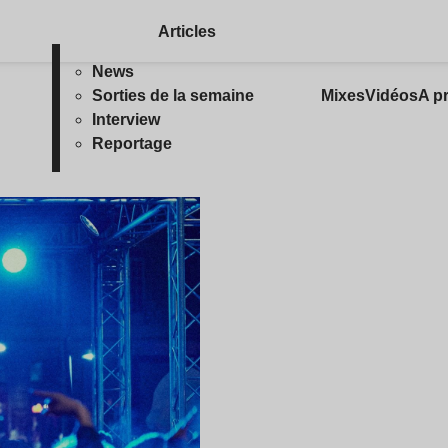
Articles
News
Sorties de la semaine
Mixes
Vidéos
A p
Interview
Reportage