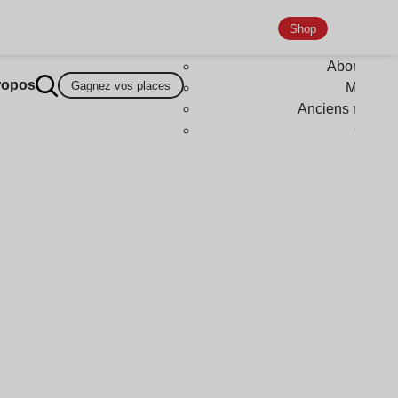
Shop
Abonneme
ropos
Gagnez vos places
Magazi
Anciens numér
Goodi