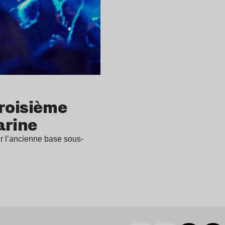
 troisième
arine
sur l’ancienne base sous-