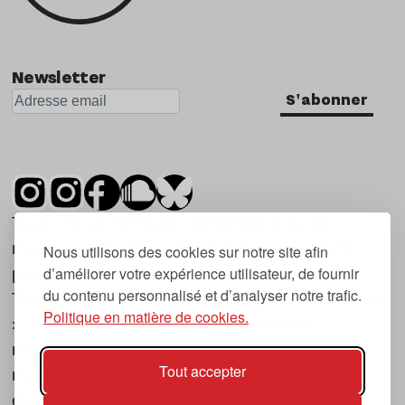
Newsletter
S'abonner
Tsugi est un mensuel indépendant sur la
musique et les nouvelles tendances, dont la
Nous utilisons des cookies sur notre site afin
d’améliorer votre expérience utilisateur, de fournir
première parution date de 2007.
du contenu personnalisé et d’analyser notre trafic.
Tsugi en japonais signifie « prochain », « suivant
Politique en matière de cookies.
», ce qui correspond à la thématique du
magazine, à l’affût des nouvelles tendances
Tout accepter
musicales, qu’elles viennent de la musique
électronique, du rock ou du hip hop, et des