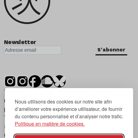
Newsletter
S'abonner
Tsugi est un mensuel indépendant sur la
musique et les nouvelles tendances, dont la
Nous utilisons des cookies sur notre site afin
d’améliorer votre expérience utilisateur, de fournir
première parution date de 2007.
du contenu personnalisé et d’analyser notre trafic.
Tsugi en japonais signifie « prochain », « suivant
Politique en matière de cookies.
», ce qui correspond à la thématique du
magazine, à l’affût des nouvelles tendances