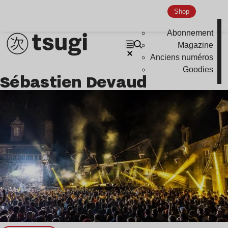
Global Club
Shop
Nu Jazz
Abonnement
Indie
Magazine
Anciens numéros
Goodies
Sébastien Devaud