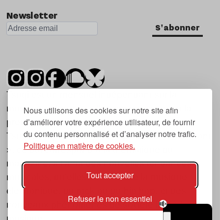
Newsletter
S'abonner
Tsugi est un mensuel indépendant sur la
musique et les nouvelles tendances, dont la
Nous utilisons des cookies sur notre site afin
d’améliorer votre expérience utilisateur, de fournir
première parution date de 2007.
du contenu personnalisé et d’analyser notre trafic.
Tsugi en japonais signifie « prochain », « suivant
Politique en matière de cookies.
», ce qui correspond à la thématique du
magazine, à l’affût des nouvelles tendances
Tout accepter
musicales, qu’elles viennent de la musique
électronique, du rock ou du hip hop, et des
Refuser le non essentiel
nouveaux phénomènes de société liés à la
musique.