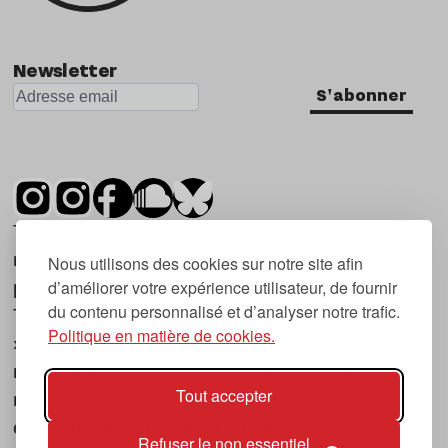
Newsletter
S'abonner
Tsugi est un mensuel indépendant sur la
musique et les nouvelles tendances, dont la
Nous utilisons des cookies sur notre site afin
d’améliorer votre expérience utilisateur, de fournir
première parution date de 2007.
du contenu personnalisé et d’analyser notre trafic.
Tsugi en japonais signifie « prochain », « suivant
Politique en matière de cookies.
», ce qui correspond à la thématique du
magazine, à l’affût des nouvelles tendances
Tout accepter
musicales, qu’elles viennent de la musique
électronique, du rock ou du hip hop, et des
Refuser le non essentiel