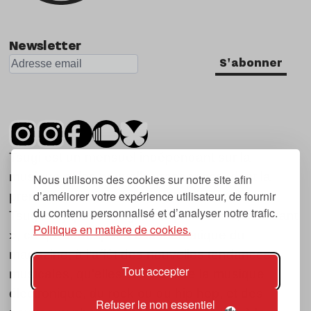
Newsletter
S'abonner
Tsugi est un mensuel indépendant sur la
musique et les nouvelles tendances, dont la
Nous utilisons des cookies sur notre site afin
d’améliorer votre expérience utilisateur, de fournir
première parution date de 2007.
du contenu personnalisé et d’analyser notre trafic.
Tsugi en japonais signifie « prochain », « suivant
Politique en matière de cookies.
», ce qui correspond à la thématique du
magazine, à l’affût des nouvelles tendances
Tout accepter
musicales, qu’elles viennent de la musique
électronique, du rock ou du hip hop, et des
Refuser le non essentiel