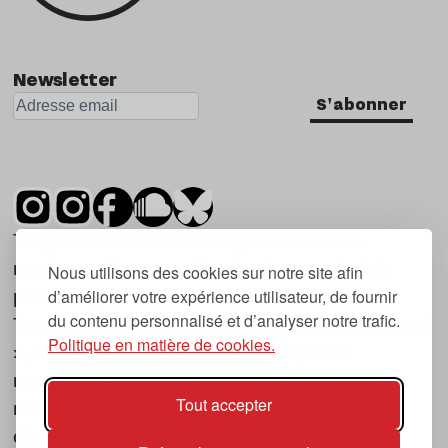
Newsletter
S'abonner
Tsugi est un mensuel indépendant sur la
musique et les nouvelles tendances, dont la
Nous utilisons des cookies sur notre site afin
d’améliorer votre expérience utilisateur, de fournir
première parution date de 2007.
du contenu personnalisé et d’analyser notre trafic.
Tsugi en japonais signifie « prochain », « suivant
Politique en matière de cookies.
», ce qui correspond à la thématique du
magazine, à l’affût des nouvelles tendances
Tout accepter
musicales, qu’elles viennent de la musique
électronique, du rock ou du hip hop, et des