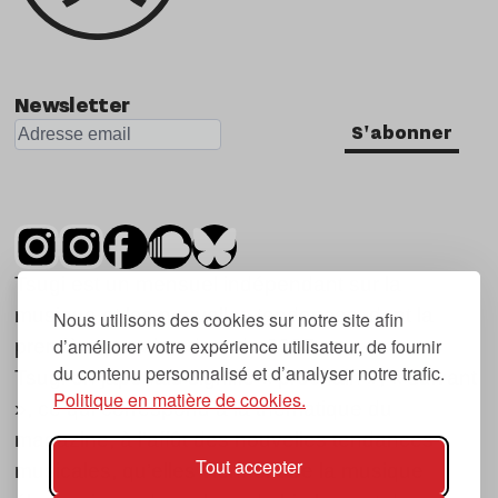
Newsletter
S'abonner
Tsugi est un mensuel indépendant sur la
musique et les nouvelles tendances, dont la
Nous utilisons des cookies sur notre site afin
d’améliorer votre expérience utilisateur, de fournir
première parution date de 2007.
du contenu personnalisé et d’analyser notre trafic.
Tsugi en japonais signifie « prochain », « suivant
Politique en matière de cookies.
», ce qui correspond à la thématique du
magazine, à l’affût des nouvelles tendances
Tout accepter
musicales, qu’elles viennent de la musique