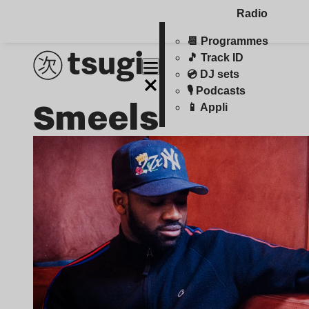
Radio
📆 Programmes
🎵 Track ID
💿 DJ sets
🎙️ Podcasts
Smeels
📱 Appli