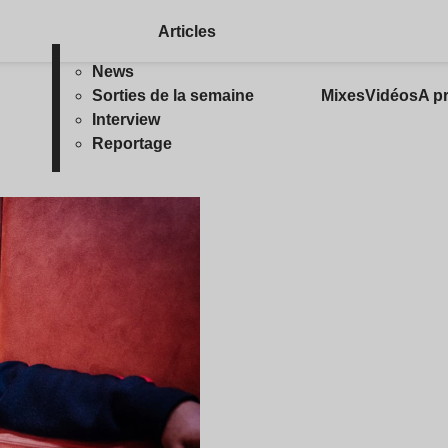
Articles
News
Sorties de la semaine
Mixes
Vidéos
A p
Interview
Reportage