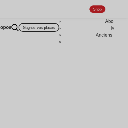
Shop
Abonneme
ropos
Gagnez vos places
Magazi
Anciens numér
Goodi