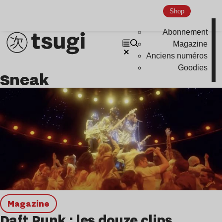
Shop
Hardcore
Global Club
Abonnement
Magazine
Nu Jazz
Anciens numéros
Indie
Goodies
Sneak
magazine
Daft Punk : les douze clips