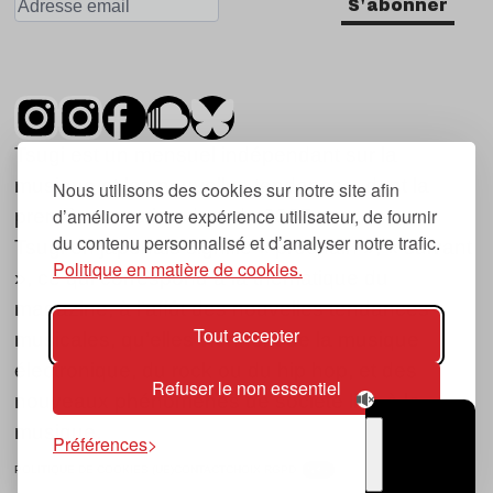
S'abonner
Tsugi est un mensuel indépendant sur la
musique et les nouvelles tendances, dont la
Nous utilisons des cookies sur notre site afin
d’améliorer votre expérience utilisateur, de fournir
première parution date de 2007.
du contenu personnalisé et d’analyser notre trafic.
Tsugi en japonais signifie « prochain », « suivant
Politique en matière de cookies.
», ce qui correspond à la thématique du
magazine, à l’affût des nouvelles tendances
Tout accepter
musicales, qu’elles viennent de la musique
électronique, du rock ou du hip hop, et des
Refuser le non essentiel
nouveaux phénomènes de société liés à la
musique.
Préférences
POLITIQUE DE COOKIES (UE)
CONTACT
CHOIX RGPD
TSUGI
RADIO