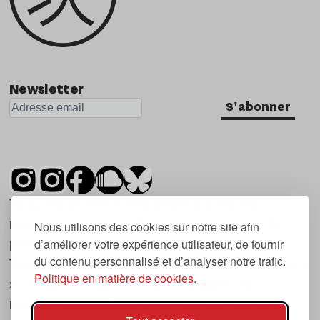
Newsletter
S'abonner
Tsugi est un mensuel indépendant sur la
musique et les nouvelles tendances, dont la
Nous utilisons des cookies sur notre site afin
d’améliorer votre expérience utilisateur, de fournir
première parution date de 2007.
du contenu personnalisé et d’analyser notre trafic.
Tsugi en japonais signifie « prochain », « suivant
Politique en matière de cookies.
», ce qui correspond à la thématique du
magazine, à l’affût des nouvelles tendances