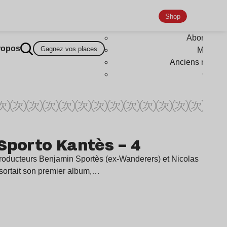
Shop
Abonneme
ropos
Gagnez vos places
Magazi
Anciens numér
Goodi
Sporto Kantès – 4
 producteurs Benjamin Sportès (ex-Wanderers) et Nicolas
ortait son premier album,…