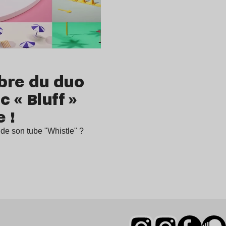
bre du duo
 « Bluff »
 !
de son tube "Whistle" ?