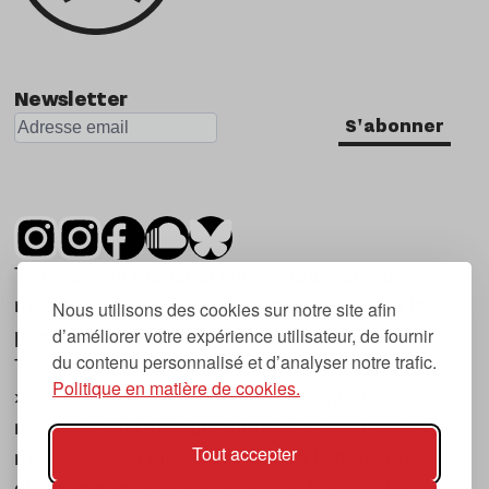
Newsletter
S'abonner
Tsugi est un mensuel indépendant sur la
musique et les nouvelles tendances, dont la
Nous utilisons des cookies sur notre site afin
d’améliorer votre expérience utilisateur, de fournir
première parution date de 2007.
du contenu personnalisé et d’analyser notre trafic.
Tsugi en japonais signifie « prochain », « suivant
Politique en matière de cookies.
», ce qui correspond à la thématique du
magazine, à l’affût des nouvelles tendances
Tout accepter
musicales, qu’elles viennent de la musique
électronique, du rock ou du hip hop, et des