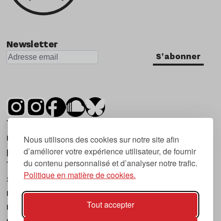
Newsletter
S'abonner
Tsugi est un mensuel indépendant sur la
musique et les nouvelles tendances, dont la
Nous utilisons des cookies sur notre site afin
d’améliorer votre expérience utilisateur, de fournir
première parution date de 2007.
du contenu personnalisé et d’analyser notre trafic.
Tsugi en japonais signifie « prochain », « suivant
Politique en matière de cookies.
», ce qui correspond à la thématique du
magazine, à l’affût des nouvelles tendances
Tout accepter
musicales, qu’elles viennent de la musique
électronique, du rock ou du hip hop, et des