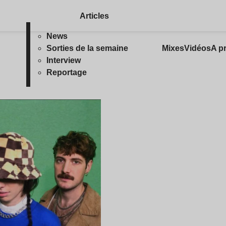
Articles
News
Sorties de la semaine
Mixes
Vidéos
A p
Interview
Reportage