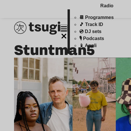
Radio
📆 Programmes
🎵 Track ID
💿 DJ sets
🎙️ Podcasts
Stuntman5
📱 Appli