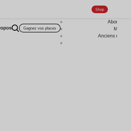
Shop
Abonneme
ropos
Gagnez vos places
Magazi
Anciens numér
Goodi