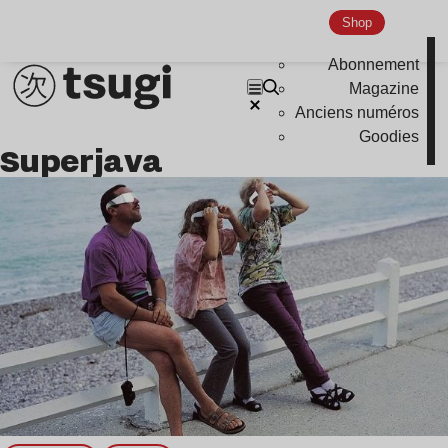
Global Club
Shop
Nu Jazz
Abonnement
Indie
Magazine
Anciens numéros
Goodies
Superjava