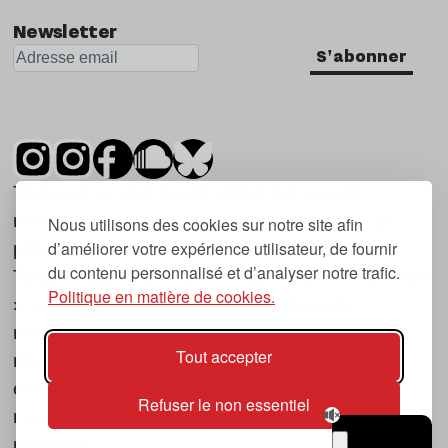
Newsletter
S'abonner
Tsugi est un mensuel indépendant sur la
musique et les nouvelles tendances, dont la
Nous utilisons des cookies sur notre site afin
d’améliorer votre expérience utilisateur, de fournir
première parution date de 2007.
du contenu personnalisé et d’analyser notre trafic.
Tsugi en japonais signifie « prochain », « suivant
Politique en matière de cookies.
», ce qui correspond à la thématique du
magazine, à l’affût des nouvelles tendances
Tout accepter
musicales, qu’elles viennent de la musique
électronique, du rock ou du hip hop, et des
Refuser le non essentiel
nouveaux phénomènes de société liés à la
musique.