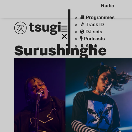
Radio
📆 Programmes
🎵 Track ID
💿 DJ sets
🎙️ Podcasts
Surushinghe
📱 Appli