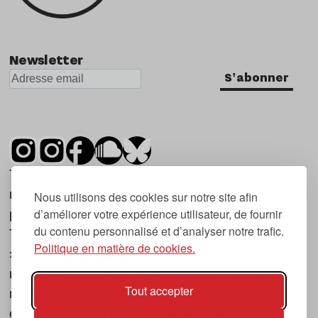
Newsletter
S'abonner
Tsugi est un mensuel indépendant sur la
musique et les nouvelles tendances, dont la
Nous utilisons des cookies sur notre site afin
d’améliorer votre expérience utilisateur, de fournir
première parution date de 2007.
du contenu personnalisé et d’analyser notre trafic.
Tsugi en japonais signifie « prochain », « suivant
Politique en matière de cookies.
», ce qui correspond à la thématique du
magazine, à l’affût des nouvelles tendances
Tout accepter
musicales, qu’elles viennent de la musique
électronique, du rock ou du hip hop, et des