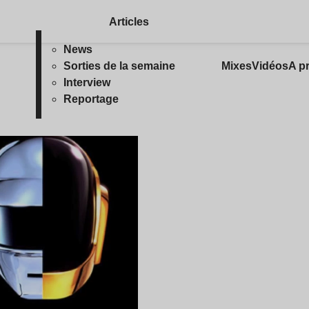
Articles
News
Sorties de la semaine
Mixes
Vidéos
A p
Interview
Reportage