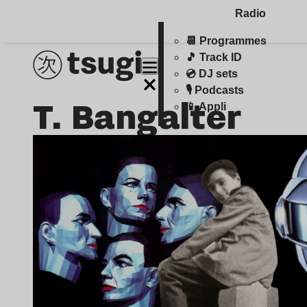
Radio
📆 Programmes
🎵 Track ID
💿 DJ sets
🎙️ Podcasts
T. Bangalter
📱 Appli