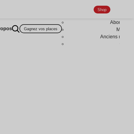
Shop
Abonneme
ropos
Gagnez vos places
Magazi
Anciens numér
Goodi