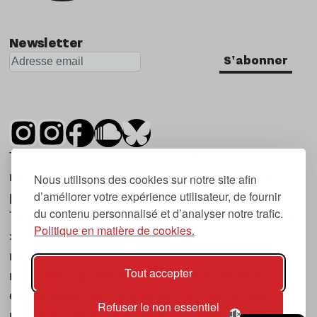
Newsletter
S'abonner
Tsugi est un mensuel indépendant sur la
musique et les nouvelles tendances, dont la
Nous utilisons des cookies sur notre site afin
d’améliorer votre expérience utilisateur, de fournir
première parution date de 2007.
du contenu personnalisé et d’analyser notre trafic.
Tsugi en japonais signifie « prochain », « suivant
Politique en matière de cookies.
», ce qui correspond à la thématique du
magazine, à l’affût des nouvelles tendances
Tout accepter
musicales, qu’elles viennent de la musique
électronique, du rock ou du hip hop, et des
Refuser le non essentiel
nouveaux phénomènes de société liés à la