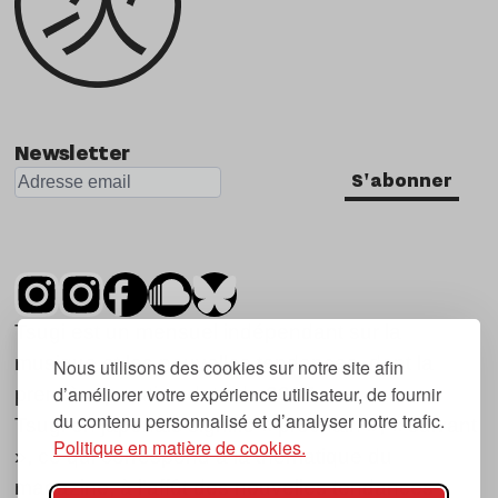
Newsletter
S'abonner
Tsugi est un mensuel indépendant sur la
musique et les nouvelles tendances, dont la
Nous utilisons des cookies sur notre site afin
d’améliorer votre expérience utilisateur, de fournir
première parution date de 2007.
du contenu personnalisé et d’analyser notre trafic.
Tsugi en japonais signifie « prochain », « suivant
Politique en matière de cookies.
», ce qui correspond à la thématique du
magazine, à l’affût des nouvelles tendances