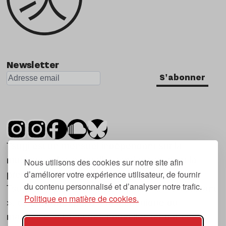
Newsletter
S'abonner
Tsugi est un mensuel indépendant sur la
musique et les nouvelles tendances, dont la
Nous utilisons des cookies sur notre site afin
d’améliorer votre expérience utilisateur, de fournir
première parution date de 2007.
du contenu personnalisé et d’analyser notre trafic.
Tsugi en japonais signifie « prochain », « suivant
Politique en matière de cookies.
», ce qui correspond à la thématique du
magazine, à l’affût des nouvelles tendances