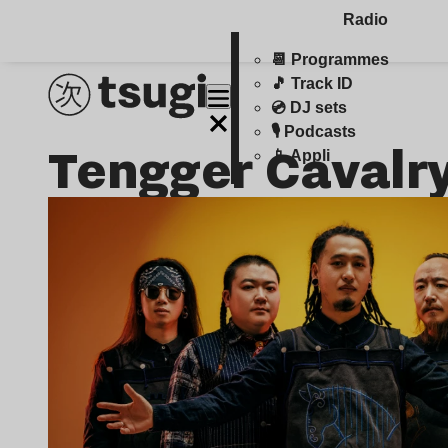
Radio
📆 Programmes
🎵 Track ID
💿 DJ sets
🎙️ Podcasts
Tengger Cavalr
📱 Appli