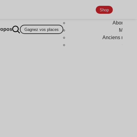
Shop
Abonneme
ropos
Gagnez vos places
Magazi
Anciens numér
Goodi