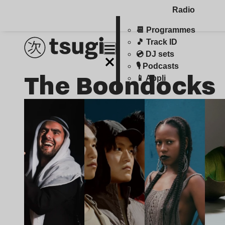
Radio
📆 Programmes
🎵 Track ID
💿 DJ sets
🎙️ Podcasts
The Boondocks
📱 Appli