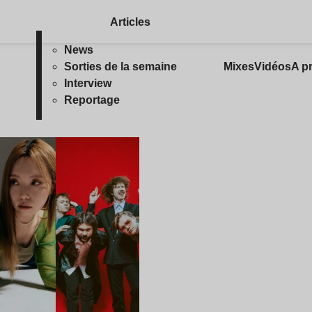
Articles
News
Sorties de la semaine
Mixes
Vidéos
A p
Interview
Reportage