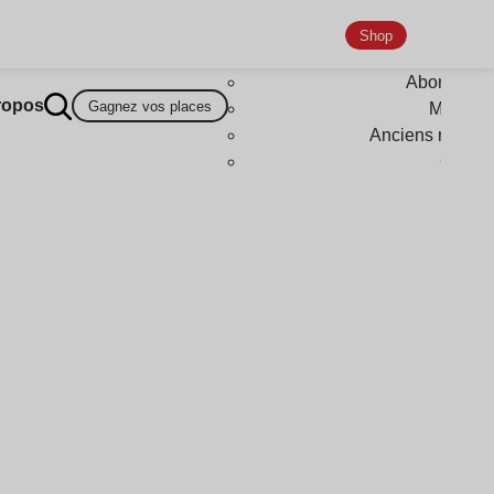
Shop
Abonneme
ropos
Gagnez vos places
Magazi
Anciens numér
Goodi