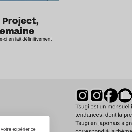
Project,
 semaine
-ci en fait définitivement
Tsugi est un mensuel 
tendances, dont la pr
Tsugi en japonais signi
r votre expérience
correspond à la thémat