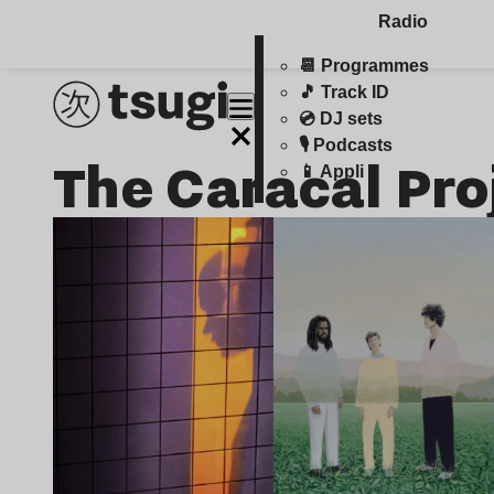
Radio
📆 Programmes
🎵 Track ID
💿 DJ sets
🎙️ Podcasts
The Caracal Pro
📱 Appli