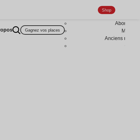
Shop
Abonneme
ropos
Gagnez vos places
Magazi
Anciens numér
Goodi