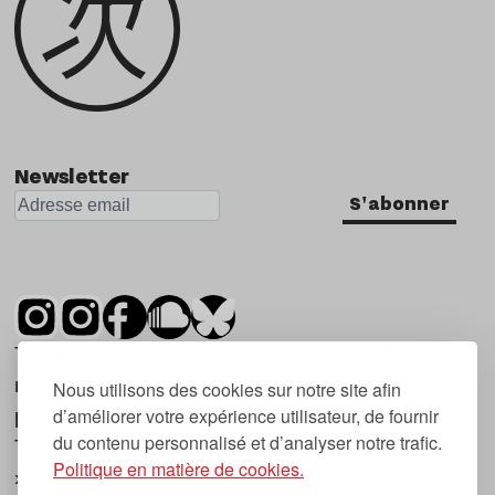
Newsletter
S'abonner
Tsugi est un mensuel indépendant sur la
musique et les nouvelles tendances, dont la
Nous utilisons des cookies sur notre site afin
d’améliorer votre expérience utilisateur, de fournir
première parution date de 2007.
du contenu personnalisé et d’analyser notre trafic.
Tsugi en japonais signifie « prochain », « suivant
Politique en matière de cookies.
», ce qui correspond à la thématique du