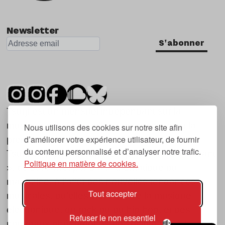
Newsletter
S'abonner
Tsugi est un mensuel indépendant sur la
musique et les nouvelles tendances, dont la
Nous utilisons des cookies sur notre site afin
d’améliorer votre expérience utilisateur, de fournir
première parution date de 2007.
du contenu personnalisé et d’analyser notre trafic.
Tsugi en japonais signifie « prochain », « suivant
Politique en matière de cookies.
», ce qui correspond à la thématique du
magazine, à l’affût des nouvelles tendances
Tout accepter
musicales, qu’elles viennent de la musique
électronique, du rock ou du hip hop, et des
Refuser le non essentiel
nouveaux phénomènes de société liés à la