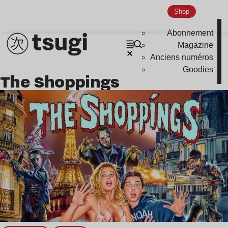
Nu Jazz
Shop
Indie
Abonnement
Magazine
Anciens numéros
Goodies
The Shoppings