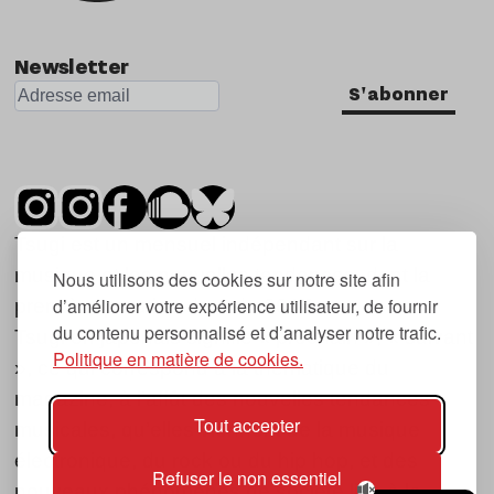
Newsletter
S'abonner
Tsugi est un mensuel indépendant sur la
musique et les nouvelles tendances, dont la
Nous utilisons des cookies sur notre site afin
d’améliorer votre expérience utilisateur, de fournir
première parution date de 2007.
du contenu personnalisé et d’analyser notre trafic.
Tsugi en japonais signifie « prochain », « suivant
Politique en matière de cookies.
», ce qui correspond à la thématique du
magazine, à l’affût des nouvelles tendances
Tout accepter
musicales, qu’elles viennent de la musique
électronique, du rock ou du hip hop, et des
Refuser le non essentiel
nouveaux phénomènes de société liés à la