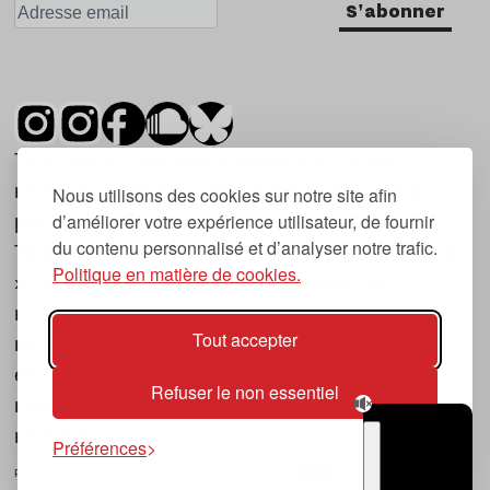
S'abonner
Tsugi est un mensuel indépendant sur la
musique et les nouvelles tendances, dont la
Nous utilisons des cookies sur notre site afin
d’améliorer votre expérience utilisateur, de fournir
première parution date de 2007.
du contenu personnalisé et d’analyser notre trafic.
Tsugi en japonais signifie « prochain », « suivant
Politique en matière de cookies.
», ce qui correspond à la thématique du
magazine, à l’affût des nouvelles tendances
Tout accepter
musicales, qu’elles viennent de la musique
électronique, du rock ou du hip hop, et des
Refuser le non essentiel
nouveaux phénomènes de société liés à la
musique.
Préférences
POLITIQUE DE COOKIES (UE)
CONTACT
CHOIX RGPD
TSUGI
RADIO