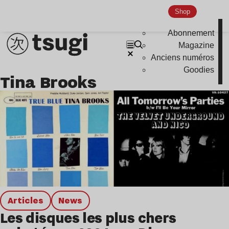
Hardcore
Shop
Global Club
Abonnement
Magazine
Nu Jazz
Anciens numéros
Indie
Goodies
Tina Brooks
Articles
news
Les disques les plus chers