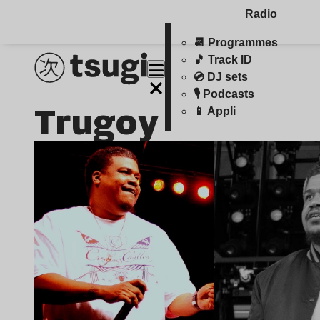
Radio
📆 Programmes
🎵 Track ID
💿 DJ sets
🎙️ Podcasts
Trugoy
📱 Appli