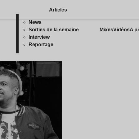
Articles
News
Sorties de la semaine
Mixes
Vidéos
A p
Interview
Reportage