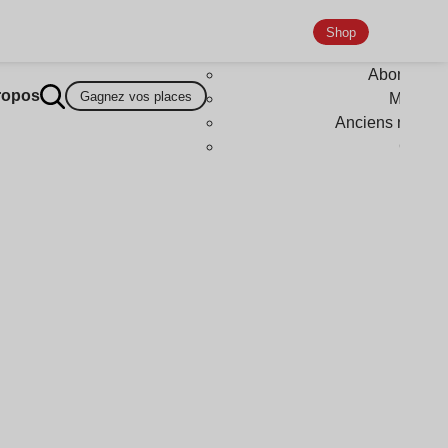
Shop
Abonneme
ropos
Gagnez vos places
Magazi
Anciens numér
Goodi