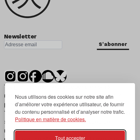
Newsletter
S'abonner
Tsugi est un mensuel indépendant sur la
musique et les nouvelles tendances, dont la
Nous utilisons des cookies sur notre site afin
d’améliorer votre expérience utilisateur, de fournir
première parution date de 2007.
du contenu personnalisé et d’analyser notre trafic.
Tsugi en japonais signifie « prochain », « suivant
Politique en matière de cookies.
», ce qui correspond à la thématique du
magazine, à l’affût des nouvelles tendances
Tout accepter
musicales, qu’elles viennent de la musique