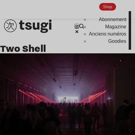
Indie
Shop
Abonnement
Magazine
Anciens numéros
Goodies
Two Shell