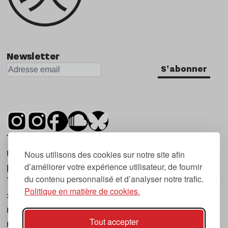
Newsletter
S'abonner
Tsugi est un mensuel indépendant sur la
musique et les nouvelles tendances, dont la
Nous utilisons des cookies sur notre site afin
d’améliorer votre expérience utilisateur, de fournir
première parution date de 2007.
du contenu personnalisé et d’analyser notre trafic.
Tsugi en japonais signifie « prochain », « suivant
Politique en matière de cookies.
», ce qui correspond à la thématique du
magazine, à l’affût des nouvelles tendances
Tout accepter
musicales, qu’elles viennent de la musique