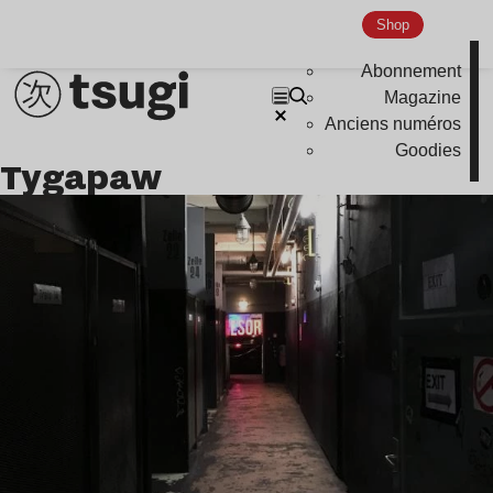
Shop
Abonnement
Magazine
Anciens numéros
Goodies
Tygapaw