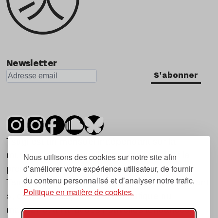
Newsletter
S'abonner
Tsugi est un mensuel indépendant sur la
musique et les nouvelles tendances, dont la
Nous utilisons des cookies sur notre site afin
d’améliorer votre expérience utilisateur, de fournir
première parution date de 2007.
du contenu personnalisé et d’analyser notre trafic.
Tsugi en japonais signifie « prochain », « suivant
Politique en matière de cookies.
», ce qui correspond à la thématique du
magazine, à l’affût des nouvelles tendances