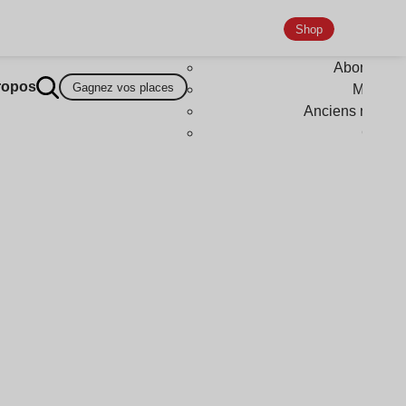
Shop
Abonneme
ropos
Gagnez vos places
Magazi
Anciens numér
Goodi