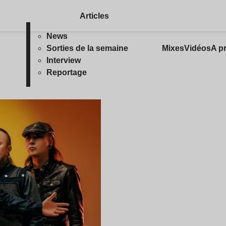
Articles
News
Sorties de la semaine
Mixes
Vidéos
A p
Interview
Reportage