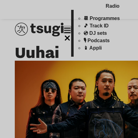
Radio
📆 Programmes
🎵 Track ID
💿 DJ sets
🎙️ Podcasts
Uuhai
📱 Appli