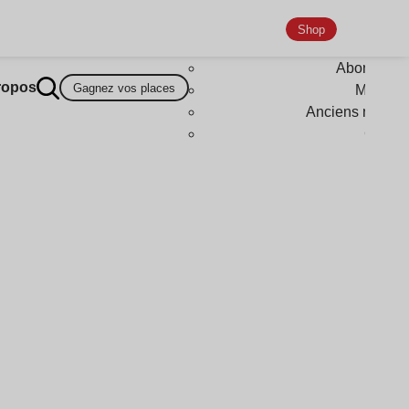
Shop
Abonneme
ropos
Gagnez vos places
Magazi
Anciens numér
Goodi