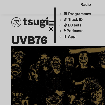
Radio
📆 Programmes
🎵 Track ID
💿 DJ sets
🎙️ Podcasts
UVB76
📱 Appli