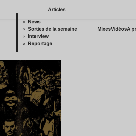
Articles
News
Sorties de la semaine
Mixes
Vidéos
A p
Interview
Reportage