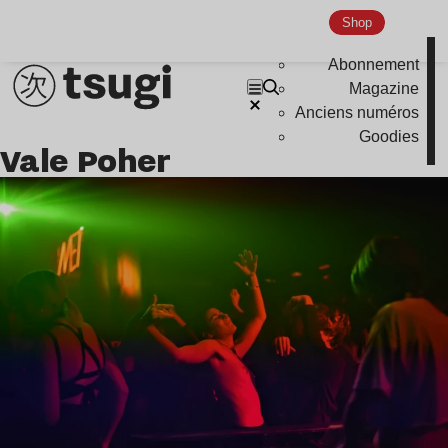
Indie
Shop
Abonnement
Magazine
Anciens numéros
Goodies
Vale Poher