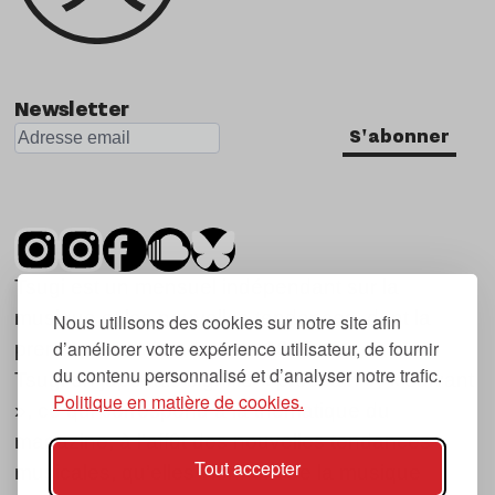
Newsletter
S'abonner
Tsugi est un mensuel indépendant sur la
musique et les nouvelles tendances, dont la
Nous utilisons des cookies sur notre site afin
d’améliorer votre expérience utilisateur, de fournir
première parution date de 2007.
du contenu personnalisé et d’analyser notre trafic.
Tsugi en japonais signifie « prochain », « suivant
Politique en matière de cookies.
», ce qui correspond à la thématique du
magazine, à l’affût des nouvelles tendances
Tout accepter
musicales, qu’elles viennent de la musique