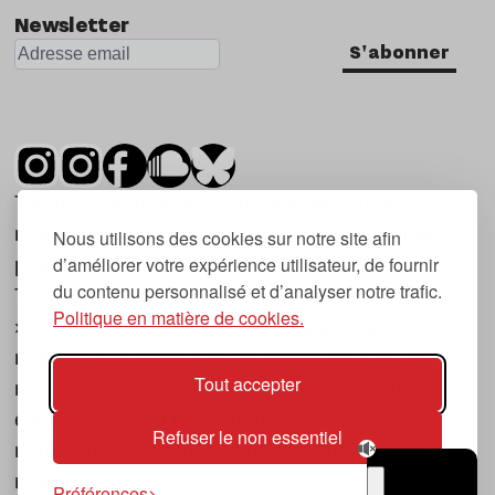
Newsletter
S'abonner
Tsugi est un mensuel indépendant sur la
musique et les nouvelles tendances, dont la
Nous utilisons des cookies sur notre site afin
d’améliorer votre expérience utilisateur, de fournir
première parution date de 2007.
du contenu personnalisé et d’analyser notre trafic.
Tsugi en japonais signifie « prochain », « suivant
Politique en matière de cookies.
», ce qui correspond à la thématique du
magazine, à l’affût des nouvelles tendances
Tout accepter
musicales, qu’elles viennent de la musique
électronique, du rock ou du hip hop, et des
Refuser le non essentiel
nouveaux phénomènes de société liés à la
musique.
Préférences