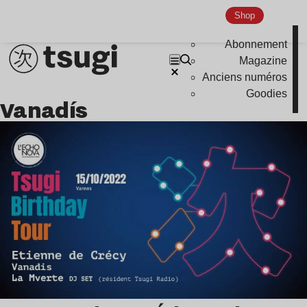
Global Club
Shop
Nu Jazz
Abonnement
Indie
Magazine
Anciens numéros
Goodies
Vanadís