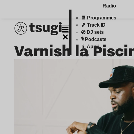
Radio
📆 Programmes
🎵 Track ID
💿 DJ sets
🎙️ Podcasts
Varnish la Pisci
📱 Appli