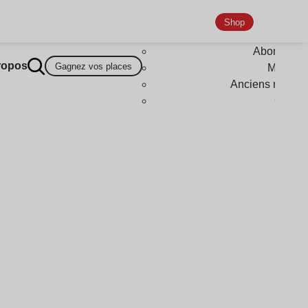
Shop
Abonneme
ropos
Gagnez vos places
Magazi
Anciens numér
Goodi