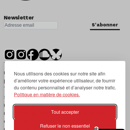
Newsletter
S'abonner
Tsugi est un mensuel indépendant sur la
musique et les nouvelles tendances, dont la
Nous utilisons des cookies sur notre site afin
d’améliorer votre expérience utilisateur, de fournir
première parution date de 2007.
du contenu personnalisé et d’analyser notre trafic.
Tsugi en japonais signifie « prochain », « suivant
Politique en matière de cookies.
», ce qui correspond à la thématique du
magazine, à l’affût des nouvelles tendances
Tout accepter
musicales, qu’elles viennent de la musique
électronique, du rock ou du hip hop, et des
Refuser le non essentiel
nouveaux phénomènes de société liés à la