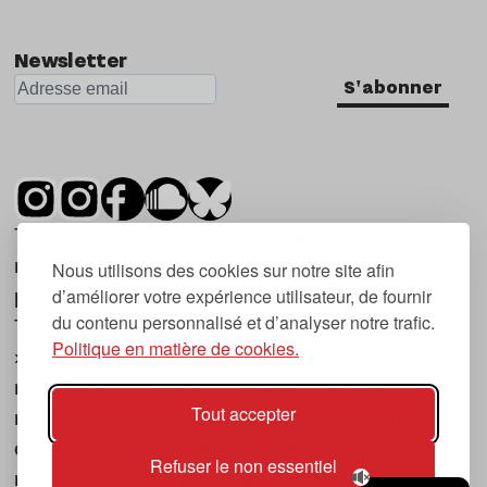
Newsletter
S'abonner
Tsugi est un mensuel indépendant sur la
musique et les nouvelles tendances, dont la
Nous utilisons des cookies sur notre site afin
d’améliorer votre expérience utilisateur, de fournir
première parution date de 2007.
du contenu personnalisé et d’analyser notre trafic.
Tsugi en japonais signifie « prochain », « suivant
Politique en matière de cookies.
», ce qui correspond à la thématique du
magazine, à l’affût des nouvelles tendances
Tout accepter
musicales, qu’elles viennent de la musique
électronique, du rock ou du hip hop, et des
Refuser le non essentiel
nouveaux phénomènes de société liés à la