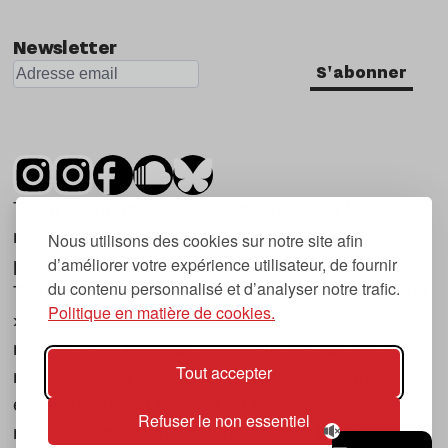
Newsletter
S'abonner
Tsugi est un mensuel indépendant sur la
musique et les nouvelles tendances, dont la
Nous utilisons des cookies sur notre site afin
d’améliorer votre expérience utilisateur, de fournir
première parution date de 2007.
du contenu personnalisé et d’analyser notre trafic.
Tsugi en japonais signifie « prochain », « suivant
Politique en matière de cookies.
», ce qui correspond à la thématique du
magazine, à l’affût des nouvelles tendances
Tout accepter
musicales, qu’elles viennent de la musique
électronique, du rock ou du hip hop, et des
Refuser le non essentiel
nouveaux phénomènes de société liés à la