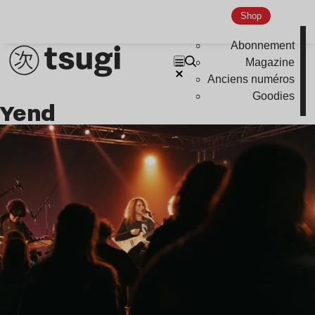
Indie
Shop
Abonnement
Magazine
Anciens numéros
Goodies
Yend