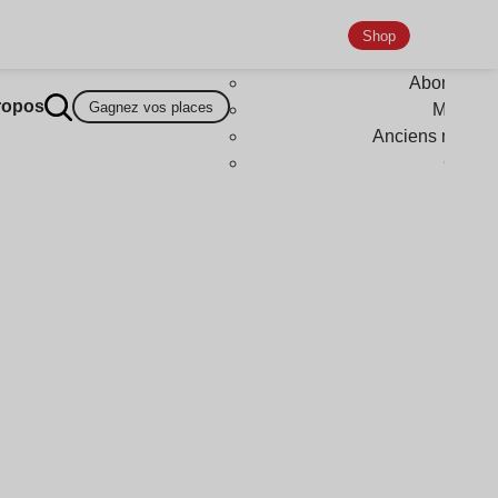
Shop
Abonneme
ropos
Gagnez vos places
Magazi
Anciens numér
Goodi