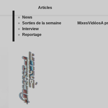
Articles
News
Sorties de la semaine
Mixes
Vidéos
A p
Interview
Reportage