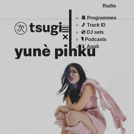
Radio
📆 Programmes
🎵 Track ID
💿 DJ sets
🎙️ Podcasts
yunè pinku
📱 Appli